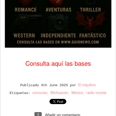
Consulta aquí las bases
El inquilino
Publicado
4th June 2025
por
concurso
Michoacán
México
radio novela
Etiquetas:
Añadir un comentario
0