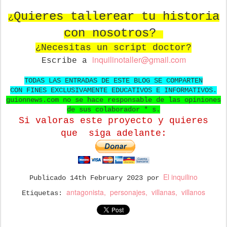
Quieres tallerear tu historia
¿
con nosotros?
¿Necesitas un script doctor?
in
quilinotaller@gmail.com
Escribe a
TODAS LAS ENTRADAS DE ESTE BLOG SE COMPARTEN
CON FINES EXCLUSIVAMENTE EDUCATIVOS E INFORMATIVOS.
guionnews.com no se hace responsable de las opiniones
de sus colaborador * s.
Si valoras este proyecto y quieres
que
siga adelante:
El inquilino
Publicado
14th February 2023
por
antagonista
personajes
villanas
villanos
Etiquetas: