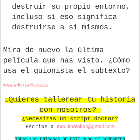
destruir su propio entorno,
incluso si eso significa
destruirse a sí mismos.
Mira de nuevo la última
película que has visto. ¿Cómo
usa el guionista el subtexto?
www.writerswrite.co.za
Quieres tallerear tu historia
¿
con nosotros?
¿Necesitas un script doctor?
in
quilinotaller@gmail.com
Escribe a
TODAS LAS ENTRADAS DE ESTE BLOG SE COMPARTEN