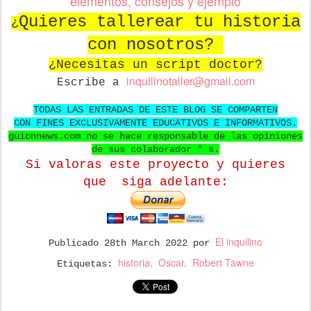
elementos, consejos y ejemplo
Quieres tallerear tu historia
¿
con nosotros?
¿Necesitas un script doctor?
in
quilinotaller@gmail.com
Escribe a
TODAS LAS ENTRADAS DE ESTE BLOG SE COMPARTEN
CON FINES EXCLUSIVAMENTE EDUCATIVOS E INFORMATIVOS.
guionnews.com no se hace responsable de las opiniones
de sus colaborador * s.
Si valoras este proyecto y quieres
que
siga adelante:
El inquilino
Publicado
28th March 2022
por
historia
Oscar
Robert Tawne
Etiquetas: