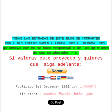
TODAS LAS ENTRADAS DE ESTE BLOG SE COMPARTEN
CON FINES EXCLUSIVAMENTE EDUCATIVOS E INFORMATIVOS.
guionnews.com no se hace responsable de las opiniones
de sus colaborador * s.
Si valoras este proyecto y quieres
que
siga adelante:
El inquilino
Publicado
1st December 2021
por
animación
Estados Unidos
juicio
Etiquetas: