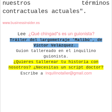
nuestros términos
contractuales actuales".
www.businessinsider.es
¿Qué chingad*s es un guionista?
Lee
Tráiler del largometraje 'Malibú', de
Víctor Velázquez.
Guion tallereado en el inquilino
guionista.
¿Quieres tallerear tu historia con
nosotros? ¿Necesitas un script doctor?
in
quilinotaller@gmail.com
Escribe a