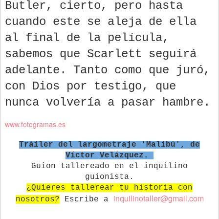
Butler, cierto, pero hasta
cuando este se aleja de ella
al final de la película,
sabemos que Scarlett seguirá
adelante. Tanto como que juró,
con Dios por testigo, que
nunca volvería a pasar hambre.
www.fotogramas.es
Tráiler del largometraje 'Malibú', de
Víctor Velázquez.
Guion tallereado en el inquilino
guionista.
¿Quieres tallerear tu historia con
in
quilinotaller@gmail.com
nosotros?
Escribe a