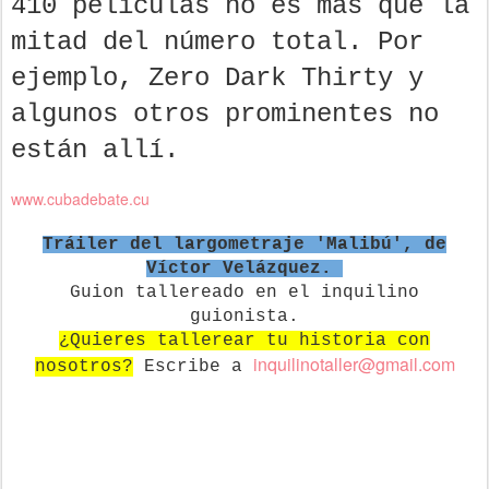
410 películas no es más que la
mitad del número total. Por
ejemplo, Zero Dark Thirty y
algunos otros prominentes no
están allí.
www.cubadebate.cu
Tráiler del largometraje 'Malibú', de
Víctor Velázquez.
Guion tallereado en el inquilino
guionista.
¿Quieres tallerear tu historia con
in
quilinotaller@gmail.com
nosotros?
Escribe a