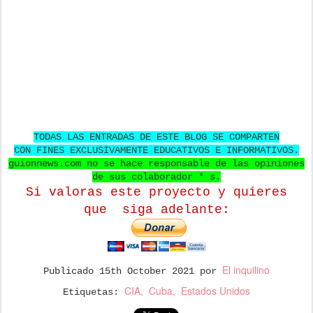
TODAS LAS ENTRADAS DE ESTE BLOG SE COMPARTEN
CON FINES EXCLUSIVAMENTE EDUCATIVOS E INFORMATIVOS.
guionnews.com no se hace responsable de las opiniones
de sus colaborador * s.
Si valoras este proyecto y quieres
que
siga adelante:
El inquilino
Publicado
15th October 2021
por
CIA
Cuba
Estados Unidos
Etiquetas: