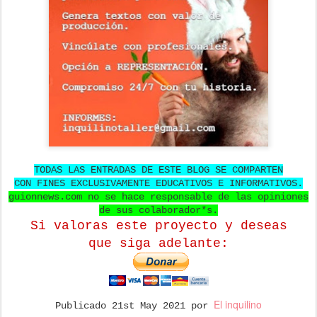
TODAS LAS ENTRADAS DE ESTE BLOG SE COMPARTEN
CON FINES EXCLUSIVAMENTE EDUCATIVOS E INFORMATIVOS.
guionnews.com no se hace responsable de las opiniones
de sus colaborador*s.
Si valoras este proyecto y deseas
que
siga adelante:
El inquilino
Publicado
21st May 2021
por