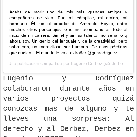
Acaba de morir uno de mis más grandes amigos y
compañeros de vida. Fue mi cómplice, mi amigo, mi
hermano. Él fue el creador de Armando Hoyos, entre
muchos otros personajes. Gus me acompañó en todo el
inicio de mi carrera. Sin él y sin su talento, no sería lo q
ahora soy. Un genio del lenguaje y de la creatividad, pero
sobretodo, un maravilloso ser humano. De esas pérdidas
que duelen... El mundo te va a extrañar @gusrodriguez .
Una publicación compartida por
Eugenio Derbez
(@ederbez) el
10
Eugenio y Rodríguez
colaboraron durante años en
varios proyectos quizá
conozcas más de alguno y te
lleves una sorpresa: Al
derecho y al Derbez, Derbez en