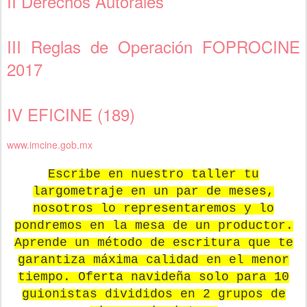
II Derechos Autorales
III Reglas de Operación FOPROCINE
2017
IV EFICINE (189)
www.imcine.gob.mx
Escribe en nuestro taller tu
largometraje en un par de meses,
nosotros lo representaremos y lo
pondremos en la mesa de un productor.
Aprende un método de escritura que te
garantiza máxima calidad en el menor
tiempo. Oferta navideña solo para 10
guionistas divididos en 2 grupos de