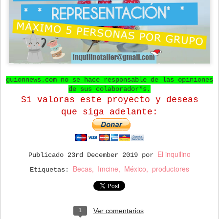
guionnews.com no se hace responsable de las opiniones
de sus colaborador*s.
Si valoras este proyecto y deseas
que
siga adelante:
El inquilino
Publicado
23rd December 2019
por
Becas
Imcine
México
productores
Etiquetas:
Ver comentarios
1