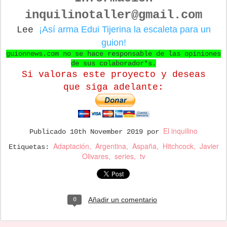
inquilinotaller@gmail.com
¡Así arma Edui Tijerina la escaleta para un
Lee
guion!
guionnews.com no se hace responsable de las opiniones
de sus colaborador*s.
Si valoras este proyecto y deseas
que
siga adelante:
El inquilino
Publicado
10th November 2019
por
Adaptación
Argentina
Aspaña
Hitchcock
Javier
Etiquetas:
Olivares
series
tv
Añadir un comentario
0