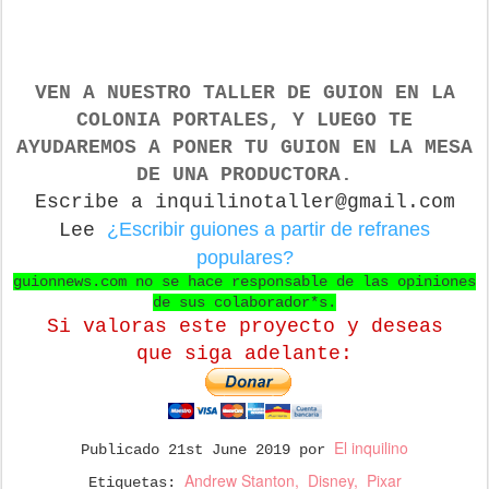
VEN A NUESTRO TALLER DE GUION
EN LA
COLONIA PORTALES, Y LUEGO TE
AYUDAREMOS A PONER TU GUION EN LA MESA
DE UNA PRODUCTORA.
Escribe a inquilinotaller@gmail.com
¿Escribir guiones a partir de refranes
Lee
populares?
guionnews.com no se hace responsable de las opiniones
de sus colaborador*s.
Si valoras este proyecto y deseas
que
siga adelante:
El inquilino
Publicado
21st June 2019
por
Andrew Stanton
Disney
Pixar
Etiquetas: