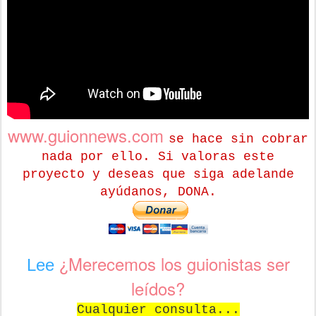
www.guionnews.com
se hace sin cobrar
nada por ello. Si valoras este
proyecto y deseas que siga adelande
ayúdanos, DONA.
¿Merecemos los guionistas ser
Lee
leídos?
Cualquier consulta...