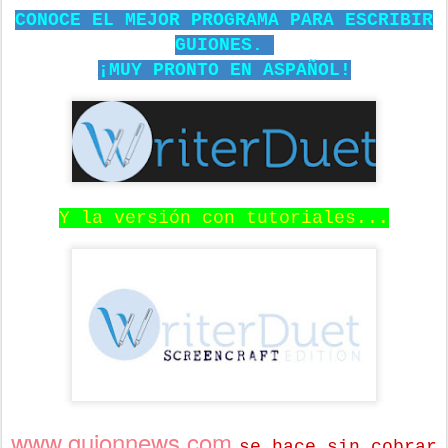
CONOCE EL MEJOR PROGRAMA PARA ESCRIBIR
GUIONES.
¡MUY PRONTO EN ASPAÑOL!
Y la versión con tutoriales...
www.guionnews.com
se hace sin cobrar