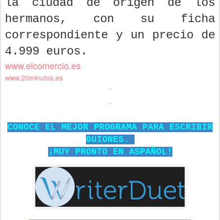
la ciudad de origen de los
hermanos, con su ficha
correspondiente y un precio de
4.999 euros.
www.elcomercio.es
www.20minutos.es
CONOCE EL MEJOR PROGRAMA PARA ESCRIBIR
GUIONES.
¡MUY PRONTO EN ASPAÑOL!