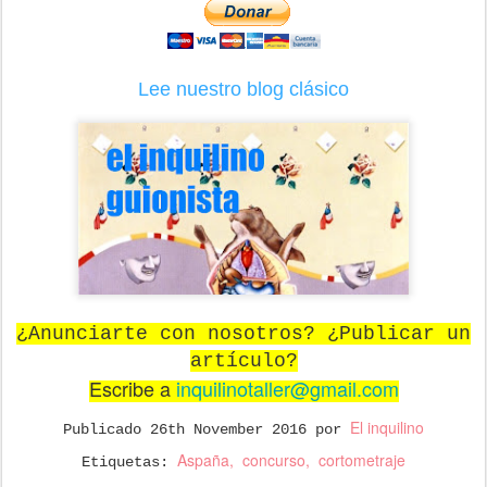
Lee nuestro blog clásico
¿Anunciarte con nosotros? ¿Publicar un
artículo?
Escribe a
inquilinotaller@gmail.com
El inquilino
Publicado
26th November 2016
por
Aspaña
concurso
cortometraje
Etiquetas: