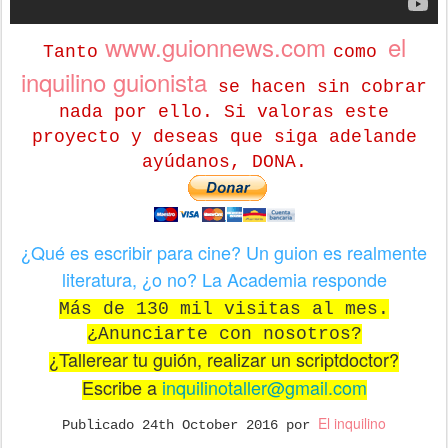
www.guionnews.com
el
Tanto
como
inquilino guionista
se hacen sin cobrar
nada por ello. Si valoras este
proyecto y deseas que siga adelande
ayúdanos, DONA.
¿Qué es escribir para cine? Un guion es realmente
literatura, ¿o no? La Academia responde
Más de 130 mil visitas al mes.
¿Anunciarte con nosotros?
¿Tallerear tu guión, realizar un scriptdoctor?
Escribe a
inquilinotaller@gmail.com
El inquilino
Publicado
24th October 2016
por