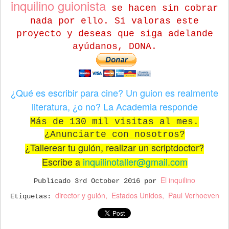
inquilino guionista
se hacen sin cobrar
nada por ello. Si valoras este
proyecto y deseas que siga adelande
ayúdanos, DONA.
¿Qué es escribir para cine? Un guion es realmente
literatura, ¿o no? La Academia responde
Más de 130 mil visitas al mes.
¿Anunciarte con nosotros?
¿Tallerear tu guión, realizar un scriptdoctor?
Escribe a
inquilinotaller@gmail.com
El inquilino
Publicado
3rd October 2016
por
director y guión
Estados Unidos
Paul Verhoeven
Etiquetas: