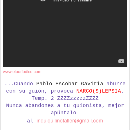
www.elperiodico.com
...Cuando
Pablo Escobar Gaviria
aburre
con su guión, provoca
NARCO(S)LEPSIA
.
Temp. 2 ZZZZzzzzzZZZZ
Nunca abandones a tu guionista,
mejor
apúntalo
inquiquilinotaller@gmail.com
al