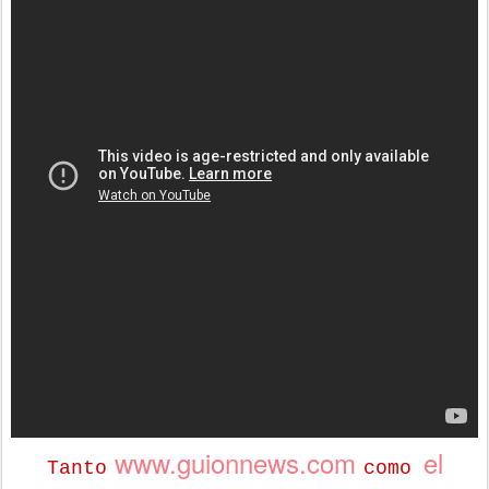
www.guionnews.com
el
Tanto
como