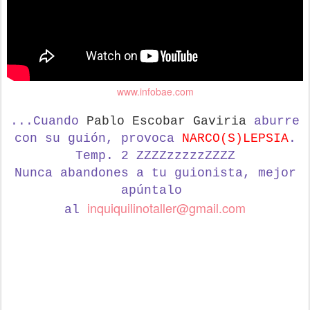
www.infobae.com
...Cuando
Pablo Escobar Gaviria
aburre
con su guión, provoca
NARCO(S)LEPSIA
.
Temp. 2 ZZZZzzzzzZZZZ
Nunca abandones a tu guionista,
mejor
apúntalo
inquiquilinotaller@gmail.com
al