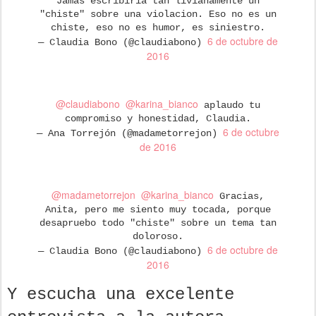
Jamas escribiria tan livianamente un
"chiste" sobre una violacion. Eso no es un
chiste, eso no es humor, es siniestro.
6 de octubre de
— Claudia Bono (@claudiabono)
2016
@claudiabono
@karina_bianco
aplaudo tu
compromiso y honestidad, Claudia.
6 de octubre
— Ana Torrejón (@madametorrejon)
de 2016
@madametorrejon
@karina_bianco
Gracias,
Anita, pero me siento muy tocada, porque
desapruebo todo "chiste" sobre un tema tan
doloroso.
6 de octubre de
— Claudia Bono (@claudiabono)
2016
Y escucha una excelente