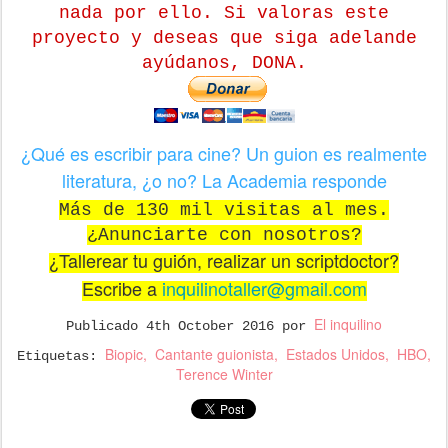
nada por ello. Si valoras este
proyecto y deseas que siga adelande
ayúdanos, DONA.
¿Qué es escribir para cine? Un guion es realmente
literatura, ¿o no? La Academia responde
Más de 130 mil visitas al mes.
¿Anunciarte con nosotros?
¿Tallerear tu guión, realizar un scriptdoctor?
Escribe a
inquilinotaller@gmail.com
El inquilino
Publicado
4th October 2016
por
Biopic
Cantante guionista
Estados Unidos
HBO
Etiquetas:
Terence Winter