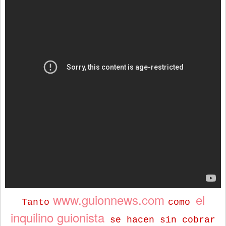
www.guionnews.com
el
Tanto
como
inquilino guionista
se hacen sin cobrar