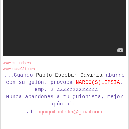
www.elmundo.es
www.salsa981.com
...Cuando
Pablo Escobar Gaviria
aburre
con su guión, provoca
NARCO(S)LEPSIA
.
Temp. 2 ZZZZzzzzzZZZZ
Nunca abandones a tu guionista,
mejor
apúntalo
inquiquilinotaller@gmail.com
al