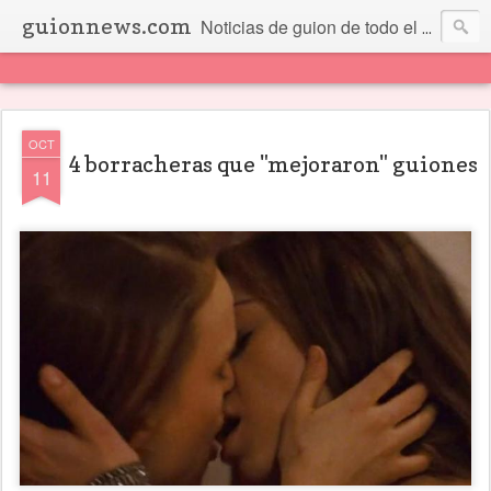
guionnews.com
Noticias de guion de todo el mundo... Y más.
OCT
4 borracheras que "mejoraron" guiones
11