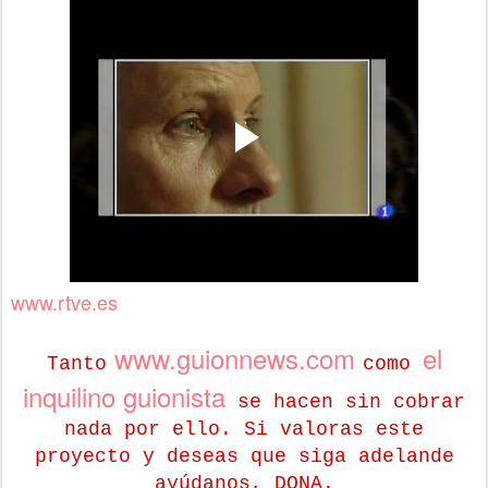
www.rtve.es
www.guionnews.com
el
Tanto
como
inquilino guionista
se hacen sin cobrar
nada por ello. Si valoras este
proyecto y deseas que siga adelande
ayúdanos, DONA.