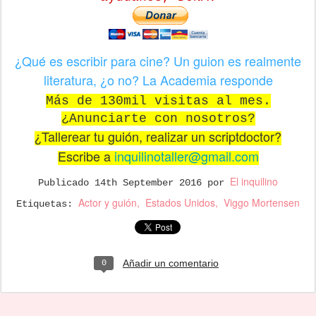
¿Qué es escribir para cine? Un guion es realmente
literatura, ¿o no? La Academia responde
Más de 130mil visitas al mes.
¿Anunciarte con nosotros?
¿Tallerear tu guión, realizar un scriptdoctor?
Escribe a
inquilinotaller@gmail.com
El inquilino
Publicado
14th September 2016
por
Actor y guión
Estados Unidos
Viggo Mortensen
Etiquetas:
Añadir un comentario
0