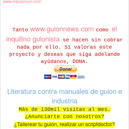
www.mipcancun.com
www.guionnews.com
el
Tanto
como
inquilino guionista
se hacen sin cobrar
nada por ello. Si valoras este
proyecto y deseas que siga adelande
ayúdanos, DONA.
Literatura contra manuales de guion e
industria
Más de 130mil visitas al mes.
¿Anunciarte con nosotros?
¿Tallerear tu guión, realizar un scriptdoctor?