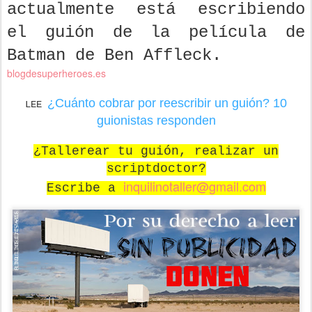
actualmente está escribiendo
el guión de la película de
Batman de Ben Affleck.
blogdesuperheroes.es
¿Cuánto cobrar por reescribir un guión? 10
LEE
guionistas responden
¿Tallerear tu guión, realizar un
scriptdoctor?
inquilinotaller@gmail.com
Escribe a