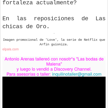
fortaleza actualmente?
En las reposiciones de Las
chicas de Oro.
Imagen promocional de 'Love', la serie de Netflix que
Arfin guioniza.
elpais.com
Antonio Arenas tallereó con nosotr*s "Las bodas de
Malena"
y luego lo vendió a Discovery Channel.
Para asesorías o taller:
inquilinotaller@gmail.com