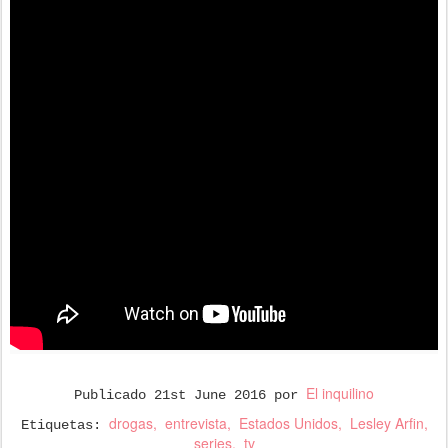
El inquilino
Publicado
21st June 2016
por
drogas
entrevista
Estados Unidos
Lesley Arfin
Etiquetas:
series
tv