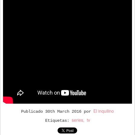
El inquilino
Publicado
30th March 2016
por
series
tv
Etiquetas: