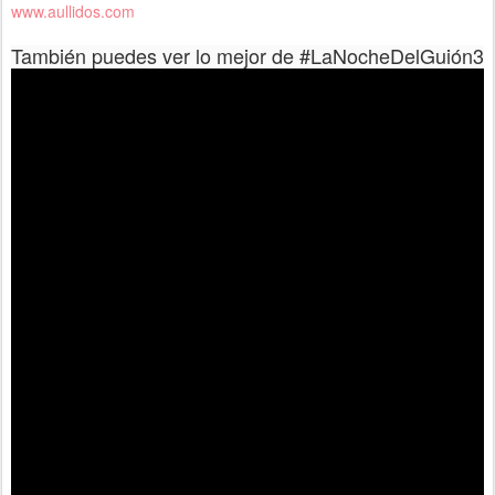
www.aullidos.com
También puedes ver lo mejor de #LaNocheDelGuión3