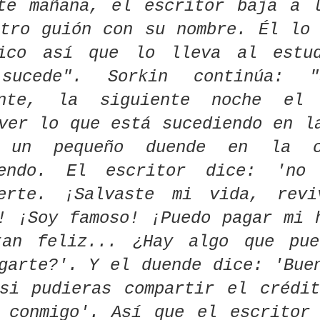
te mañana, el escritor baja a 
sto es una
La Plataforma
¿Tenés un guion
La guionista
llywood
da”: cuando
Nuevos
guardado en un
Sandra Becerri
tro guión con su nombre. Él lo
 Verhoeven
Realizadores
cajón? Este
su Carnaval
ul 25th
Jul 22nd
Jul 22nd
Jul 16th
zó el guion
convoca la
concurso del
Diabólico: de
tico así que lo lleva al estu
1
RoboCop y
tercera edición
INCAA puede
papel a la
deja escapar
de Pitch Session
darte hasta 15
pantalla del
sucede". Sorkin continúa: 
bra maestra
para primeros y
mil dólares (y
terror
segundos
una carrera
ente, la siguiente noche el 
rga y lee el
El día que una
Californication,
En Michoacá
largometrajes
audiovisual)
uion de
guionista
el piloto que
lanzan
ver lo que está sucediendo en l
re", de Amat
desquiciada le
todo guionista
convocatori
un 12th
Jun 9th
Jun 5th
Jun 4th
alante: el
disparó tres
debería leer
para crear gu
 un pequeño duende en la c
1
cuerpo
veces a Andy
(aunque le dé
y producir u
membrado
Warhol para
pena admitirlo)
radio novel
iendo. El escritor dice: 'no
e no grita
matarlo: “Tenía
demasiado
ere Steve
Scully y Mulder:
Google entra en
Aspirantes 
certe. ¡Salvaste mi vida, revi
control sobre mi
n, escritor
la historia del
el negocio de las
guionistas luc
vida”
os Simpson'
dúo que
películas para
por abrirse p
! ¡Soy famoso! ¡Puedo pagar mi 
ay 16th
May 12th
May 9th
May 7th
nador de un
investigó todos
lavarle la cara a
en una indust
tan feliz... ¿Hay algo que pue
y por uno
los miedos en los
las grandes
en declive en 
os episodios
guiones de
tecnológicas
Angeles. «N
garte?'. Y el duende dice: 'Bue
 icónicos
'Expediente X'
debería ser t
difícil».
amaturgos
Las películas y
Hasta el jueves
James Tobac
si pudieras compartir el crédi
veles de
los guiones de
24 de abril se
guionista y
opa pueden
Mario Vargas
puede postular a
director de
pr 19th
Apr 17th
Apr 16th
Apr 12th
 conmigo'. Así que el escritor
ar 10.000
Llosa: dónde ver
la Residencia de
Hollywood