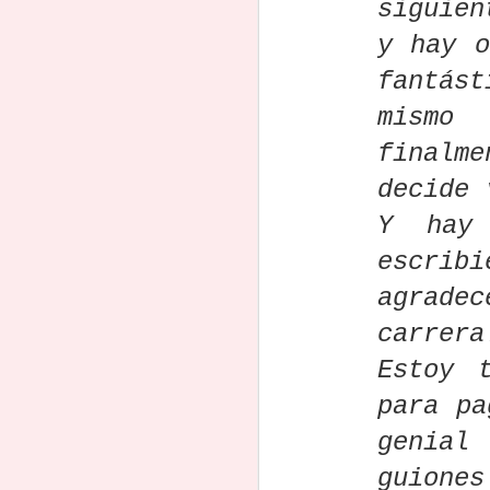
siguien
Los 100 mejores
La Noche del
"Dejé mi trabajo a
“E
artificial
Ho
prompts para
Guion 4:
los 40 años y
mier
y hay o
escribir un guion
Programa y venta
busqué en
Paul
Aug 20th
Aug 17th
Jul 26th
J
con IA (y media
de boletos
Google 'cómo
recha
fantás
docena de
escribir una
de 
ejemplos que lo
película": solo
casi 
mismo 
demuestran)
tardó 9 meses en
una o
vender un guion
Dramaturgos de
II Concurso
El Ministerio de
finalm
Desca
que ha arrasado
todo el mundo
Internacional de
Cultura lanza
g
en Netflix
decide 
pueden ganar
Guiones "Break
nuevas ayudas
"Sang
Jun 30th
Jun 18th
Jun 14th
J
6.000 euros
On Time" - Bases
para guiones de
Esc
Y hay
participando en
largometrajes y
este concurso
series: lo que
des
escrib
tienes que saber
qu
Muere Peter
¿Cómo aborda la
Adiós a Robert
Mu
agrade
David, el
Oficina de
Benton, autor de
Pepoo
brillante
Derechos de
"Kramer contra
de 'L
carrera
May 28th
May 16th
May 16th
M
guionista de
Autor de Estados
Kramer" y el
y ga
Marvel que
Unidos la IA?
guión de "Bonnie
Estoy 
Emm
terminó olvidado
and Clyde"
de l
para pa
y sin poder pagar
más
su tratamiento
Kristen Stewart y
PROCINE lanza
Descarga y lee
Dr
genial 
médico
su pareja, la
sus
"Alternative
no
guionista Dylan
Convocatorias
Scriptwriting:
Eur
Apr 22nd
Apr 22nd
Apr 20th
A
guiones
Meyer, se casan
2025: una nueva
Successfully
gan