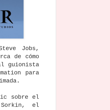
DE
Concurso
TRAMANDO IV
Hibbert,
JE
Nacional de
— Concurso
prolífico
Mar 19th
Mar 17th
Mar 11th
“LA
Guion: La semilla
Internacional de
guionista y "El
V
del cine
Argumentos"
Lelo" de Pulp
mexicano
Fiction
Descarga y lee
La Noche del
Fallece la actriz y
ía
todos los guiones
Guion 5:
guionista
or,
nominados al
Programa y venta
Catherine O’Hara,
Feb 5th
Feb 2nd
Feb 2nd
OSCAR 2026
de boletos
arquitecta
4
e
secreta de la
Steve Jobs,
comedia
moderna
erca de cómo
Si esto te pasa en
Conoce a Lillian
Muere el
al guionista
Final Draft, no
Hellman, la
guionista Jorge
 El
estás listo para
osada guionista
Lozano Soriano,
Jan 3rd
Jan 1st
Dec 29th
mation para
y
una writers’
de Hollywood
creador de
ara
room: entrevista
que sigue
“Mujer, casos de
nimada.
n
a Gabriela
inspirando a
la vida real” y
Rodríguez
cientos
muchas novelas
Galaviz
más
e
Las guionistas
Murió Tom
Descubre la
pic sobre el
res
que están
Stoppard: El
herramienta que
ar
cambiando el
shakespiriano
transformará tu
Dec 5th
Dec 1st
Nov 28th
Sorkin, el
e
cómic de
que reinventó el
forma de escribir