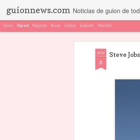
guionnews.com
Noticias de guion de to
Classic
Flipcard
Magazine
Mosaic
Sidebar
Snapshot
Timeslide
Recientes
Fecha
Etiqueta
Autor
NOV
Steve Jobs
Fallece William
La Noche del
Sindicato de
13
8
H. Wisher Jr.,
Guion 6:
Guionistas
re
guionista de la
programa,
demanda para
esc
Aug 5th
Jul 25th
Jul 22nd
J
saga ‘Terminator’,
invitados y venta
bloquear la
todo
a los 71 años
de boletos
compra de
debe
Warner Bros.
Discovery
18 preguntas
Soy guionista de
“Un guionista
Muer
haters que le
Hollywood y la
tiene que
años
hicieron al taller
IA me quitó mi
caminar sus
Pie
May 25th
May 23rd
May 22nd
M
de Julio
empleo. Ahora
historias”--,
gui
2
Hernández
yo la entreno
entrevista a Julio
t
Cordón (y que
Hernández
pel
terminaron
Cordón
Ki
hablando del
Pusimos en
El laboratorio de
Convocatoria
AP
vacío del cine