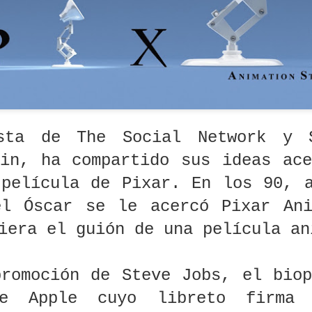
PRODUCCIÓ
abre seis líneas
PARTICIPACIÓN
DE GUIONES 
N DE
de apoyo al
CONCURSO DE
LARGOMETRA
ar 21st
Mar 19th
Mar 19th
Mar 19th
GOMETRAJE
audiovisual
GUIONES DE
DE COMEDIA 
 LA CIUDAD
CORTOMETRAJE
TRACA” EDA
ÉXICO 2026
2026 NÁRRALO:
PAZ Y JUSTICIA
arga y lee
Muere a los 80
Cómo sacarle el
Conmoción:
o crear un
años la analista y
máximo
falleció Mar
rama de tv"
experta en
provecho a La
José Campoam
ar 1st
Feb 27th
Feb 17th
Feb 17th
econcíliate
guiones Linda
Noche del Guion
reconocida
2
n la tele
Seger
5 (y no salir solo
guionista d
sta de The Social Network y 
con una selfie)
Chiquititas
kin, ha compartido sus ideas ac
5 preguntas
Qué pueden
Murió a los 56
Por qué los
 película de Pixar. En los 90, 
s odiosas
enseñarte los
años Pablo Lago,
guionistas
e el Taller
guiones no
autor y guionista
deberían leer
an 13th
Jan 12th
Jan 5th
Jan 5th
el Óscar se le acercó Pixar Ani
inal Draft,
filmados de
y de La Leona,
gallo de oro 
2
spondidas
Pasolini sobre
Lalola y Trátame
otros textos p
iera el guión de una película a
esde la
escribir cine.
bien
cine de Jua
periencia
¡Descarga y lee!
Rulfo
ionista Nick
El guionista y
El libro secreto
Hollywood s
promoción de Steve Jobs, el bio
r, principal
director Carl
que los
rebela: escrito
echoso del
Rinsch,
guionistas
piden bloque
ec 17th
Dec 15th
Dec 10th
Dec 6th
de Apple cuyo libreto firma 
inato de sus
condenado por
profesionales
la compra d