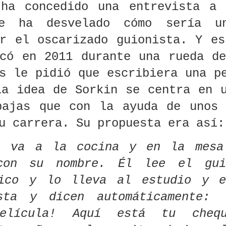
dres: Rob
estafar 11
recomiendan en
Warner Bros 
 ha concedido una entrevista a 
r y Michele
millones de
voz baja (y que te
parte de Netf
Singer
dólares a Netflix
va a cambiar la
e ha desvelado cómo sería un
forma de
arga y lee
16 preguntas que
Del guion al
Suspendido 
escribir)
or el oscarizado guionista. Y e
ctor escribe:
solo un hater se
crimen: vinculan
premio al
uion de cine
atrevería a hacer
a proceso al
guionista Lui
ov 13th
Nov 12th
Nov 8th
Nov 8th
icó en 2011 durante una rueda d
ruido desde
sobre el Taller
escritor de La
María Ferrán
ctuación" de
de Sandra
Casa de los
por presunto
s le pidió que escribiera una p
ando Andrés
Becerril
Famosos y
abusos sexual
Saad
MasterChef
 idea de Sorkin se centra en u
Celebrity por
 Reina del
“¿Tu guion es
Por qué “The
Arriaga e Iñárr
feminicidio en la
bajas que con la ayuda de unos 
r y el taller
bueno? A nadie
Anatomy of
hacen las pac
CDMX
e promete
le importa si no
Genres” es el
después de 
ct 16th
Oct 15th
Oct 10th
Oct 8th
su carrera. Su propuesta era así
ar la forma
sabes pitcharlo.”
mejor libro que
años: el abra
escribir el
Crónica del
vas a leer sobre
que México 
miedo
Taller Intensivo
guion
vio venir
a va a la cocina y en la mesa
de Pitching
(descárgalo aquí)
impartido por
con su nombre. Él lee el gu
 millones y
Productores en
La biblia secreta
Ventana Sur a
Oliver Nava
 fracasos
La noche del
del Pitch: 15
la convocator
(Lemon Studios)
tico y lo lleva al estudio y e
guidos: el
guion, "el
artículos que
de VS Guion
ep 13th
Sep 9th
Sep 4th
Sep 1st
eso de Joe
verdadero reto
todo guionista de
2025
sta y dicen automáticamente: '
terhas, el
es el pitch"
La Noche del
nista mejor
Guion 4 debe
elícula! Aquí está tu cheq
ado y peor
leer antes de
lorado de
entrar a la sala