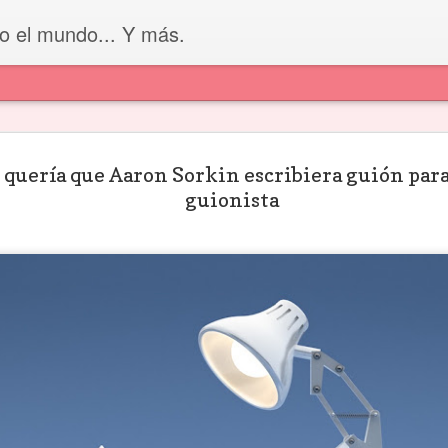
do el mundo... Y más.
 quería que Aaron Sorkin escribiera guión para
 figuras
V Premio de
Premio Nacional
La Fundació
tóricas de
Dramaturgia
guionista
de Guion 2026
SGAE y el
ritura que
Antonio Gala
del Instituto
Festival de Sit
ul 17th
Jun 8th
Jun 8th
Jun 8th
 guionista
Nacional del
convocan el 
ría conocer
Audiovisual
Premio Josefi
Paraguayo (INAP)
Molina
e a los 80
"El arte de lo que
Muere Gerry
“Si no capturas
 Krzysztof
no se dice": un
Conway, creador
atención en 
siewicz, el
curso-taller con
de la historia más
primer segun
ay 18th
May 7th
Apr 30th
Apr 21st
onista de
Julio Hernández
desgarradora de
el espectador
odas las
Cordón
Spider-Man y de
va”: la fórmu
ículas de
personajes como
detrás del éxi
eslowski
Punisher
de las teleser
verticales d
OYO A LA
Ibermedia 2026
BASES DE
VIII CONCUR
TVN