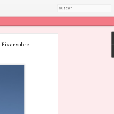
 Pixar sobre
n
Las ayudas a la
Premio Nuevo
El ICAA abre
escritura de
León de guion
oferta de trabajo
ges
guiones del ICAA
cinematográfico
para 25
Jun 8th
May 29th
May 26th
II
de 2026 abren su
2026
guionistas: leerán
na
convocatoria el 3
los proyectos
de julio con 4
que sueñan con
millones de
existir
euros
 la
Ayudas
¿Estafa u
El manual de
el
españolas al
oportunidad? Las
guion que
do,
cortometraje
preguntas
destruye a los
Apr 18th
Apr 12th
Apr 11th
 se
2026: dinero
incómodas sobre
gurús (y que
la
público, poco
Muero Tramando
puedes
to
tiempo y cero
IV
descargar gratis
ies
excusas
porque tiene más
e
de 100 años)
SO
GIFF lanza su 24°
Bases de "MUERO
Muere Stephen