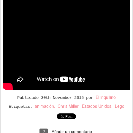
El inquilino
Publicado
30th November 2015
por
animación
Chris Miller
Estados Unidos
Lego
Etiquetas:
Añadir un comentario
0