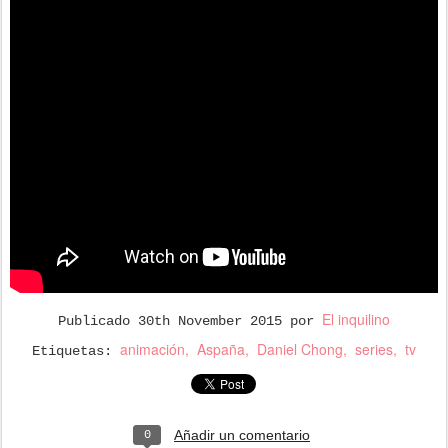
El inquilino
Publicado
30th November 2015
por
animación
Aspaña
Daniel Chong
series
tv
Etiquetas:
Añadir un comentario
0