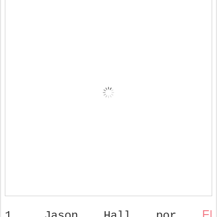
El
1. Jason Hall por