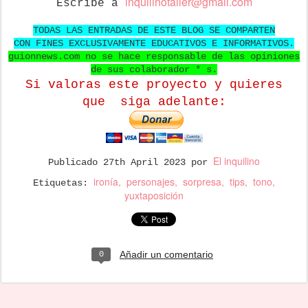
in
quilinotaller@gmail.com
Escribe a
TODAS LAS ENTRADAS DE ESTE BLOG SE COMPARTEN
CON FINES EXCLUSIVAMENTE EDUCATIVOS E INFORMATIVOS.
guionnews.com no se hace responsable de las opiniones
de sus colaborador * s.
Si valoras este proyecto y quieres
que
siga adelante:
El inquilino
Publicado
27th April 2023
por
ironía
personajes
sorpresa
tips
tono
Etiquetas:
yuxtaposición
Añadir un comentario
0