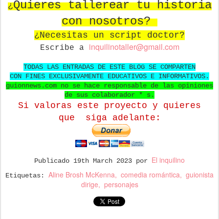
Quieres tallerear tu historia
¿
con nosotros?
¿Necesitas un script doctor?
in
quilinotaller@gmail.com
Escribe a
TODAS LAS ENTRADAS DE ESTE BLOG SE COMPARTEN
CON FINES EXCLUSIVAMENTE EDUCATIVOS E INFORMATIVOS.
guionnews.com no se hace responsable de las opiniones
de sus colaborador * s.
Si valoras este proyecto y quieres
que
siga adelante:
El inquilino
Publicado
19th March 2023
por
Aline Brosh McKenna
comedia romántica
guionista
Etiquetas:
dirige
personajes