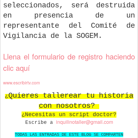
seleccionados, será destruida
en presencia de un
representante del Comité de
Vigilancia de la SOGEM.
Llena el formulario de registro haciendo
clic aquí
www.escribirtv.com
Quieres tallerear tu historia
¿
con nosotros?
¿Necesitas un script doctor?
in
quilinotaller@gmail.com
Escribe a
TODAS LAS ENTRADAS DE ESTE BLOG SE COMPARTEN