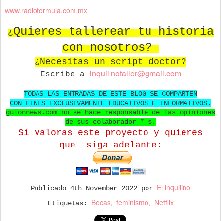
www.radioformula.com.mx
Quieres tallerear tu historia
¿
con nosotros?
¿Necesitas un script doctor?
in
quilinotaller@gmail.com
Escribe a
TODAS LAS ENTRADAS DE ESTE BLOG SE COMPARTEN
CON FINES EXCLUSIVAMENTE EDUCATIVOS E INFORMATIVOS.
guionnews.com no se hace responsable de las opiniones
de sus colaborador * s.
Si valoras este proyecto y quieres
que
siga adelante:
El inquilino
Publicado
4th November 2022
por
Becas
feminismo
Netflix
Etiquetas: