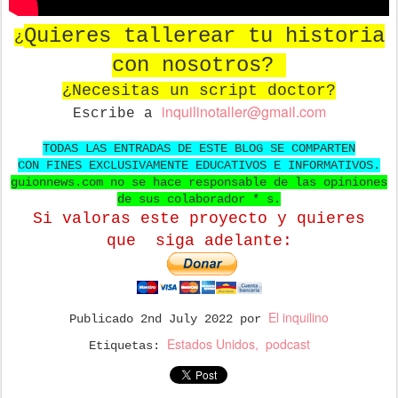
Quieres tallerear tu historia
¿
con nosotros?
¿Necesitas un script doctor?
in
quilinotaller@gmail.com
Escribe a
TODAS LAS ENTRADAS DE ESTE BLOG SE COMPARTEN
CON FINES EXCLUSIVAMENTE EDUCATIVOS E INFORMATIVOS.
guionnews.com no se hace responsable de las opiniones
de sus colaborador * s.
Si valoras este proyecto y quieres
que
siga adelante:
El inquilino
Publicado
2nd July 2022
por
Estados Unidos
podcast
Etiquetas: