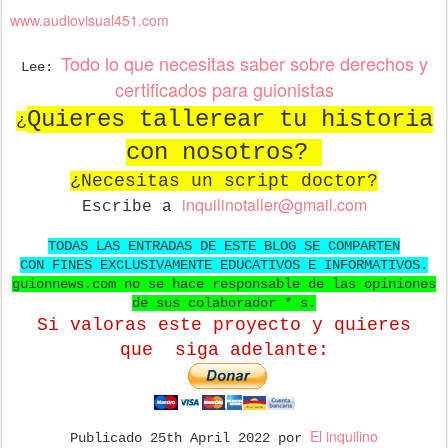
www.audiovisual451.com
Todo lo que necesitas saber sobre derechos y
Lee:
certificados para guionistas
Quieres tallerear tu historia
¿
con nosotros?
¿Necesitas un script doctor?
in
quilinotaller@gmail.com
Escribe a
TODAS LAS ENTRADAS DE ESTE BLOG SE COMPARTEN
CON FINES EXCLUSIVAMENTE EDUCATIVOS E INFORMATIVOS.
guionnews.com no se hace responsable de las opiniones
de sus colaborador * s.
Si valoras este proyecto y quieres
que
siga adelante:
El inquilino
Publicado
25th April 2022
por