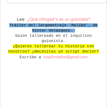
¿Qué chingad*s es un guionista?
Lee
Tráiler del largometraje 'Malibú', de
Víctor Velázquez.
Guion tallereado en el inquilino
guionista.
¿Quieres tallerear tu historia con
nosotros? ¿Necesitas un script doctor?
in
quilinotaller@gmail.com
Escribe a