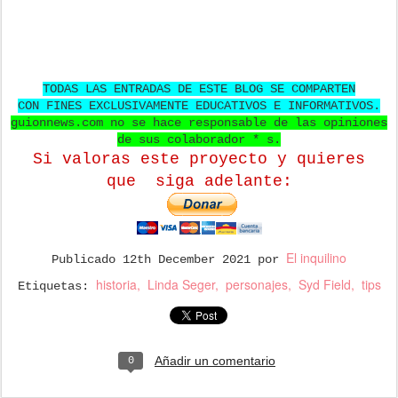
TODAS LAS ENTRADAS DE ESTE BLOG SE COMPARTEN
CON FINES EXCLUSIVAMENTE EDUCATIVOS E INFORMATIVOS.
guionnews.com no se hace responsable de las opiniones
de sus colaborador * s.
Si valoras este proyecto y quieres
que
siga adelante:
El inquilino
Publicado
12th December 2021
por
historia
Linda Seger
personajes
Syd Field
tips
Etiquetas:
Añadir un comentario
0