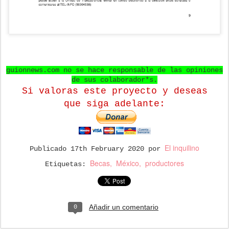
guionnews.com no se hace responsable de las opiniones
de sus colaborador*s.
Si valoras este proyecto y deseas
que
siga adelante:
El inquilino
Publicado
17th February 2020
por
Becas
México
productores
Etiquetas:
Añadir un comentario
0