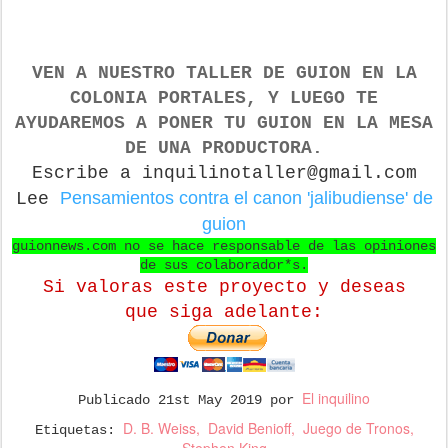
VEN A NUESTRO TALLER DE GUION
EN LA
COLONIA PORTALES, Y LUEGO TE
AYUDAREMOS A PONER TU GUION EN LA MESA
DE UNA PRODUCTORA.
Escribe a inquilinotaller@gmail.com
Pensamientos contra el canon 'jalibudiense' de
Lee
guion
guionnews.com no se hace responsable de las opiniones
de sus colaborador*s.
Si valoras este proyecto y deseas
que
siga adelante:
El inquilino
Publicado
21st May 2019
por
D. B. Weiss
David Benioff
Juego de Tronos
Etiquetas: