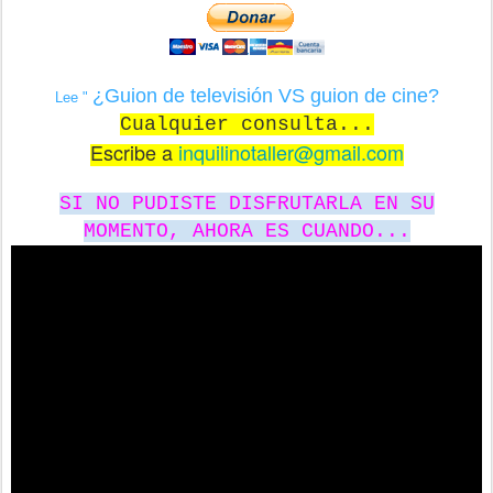
¿Guion de televisión VS guion de cine?
Lee "
Cualquier consulta...
Escribe a
inquilinotaller@gmail.com
SI NO PUDISTE DISFRUTARLA EN SU
MOMENTO, AHORA ES CUANDO...