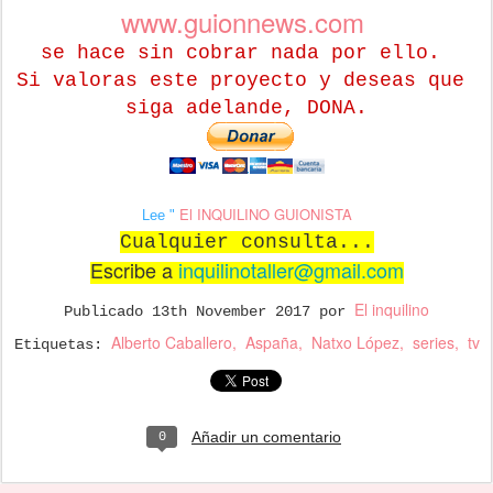
www.guionnews.com
se hace sin cobrar nada por ello.
Si valoras este proyecto y deseas que
siga adelande, DONA.
El INQUILINO GUIONISTA
Lee "
Cualquier consulta...
Escribe a
inquilinotaller@gmail.com
El inquilino
Publicado
13th November 2017
por
Alberto Caballero
Aspaña
Natxo López
series
tv
Etiquetas:
Añadir un comentario
0