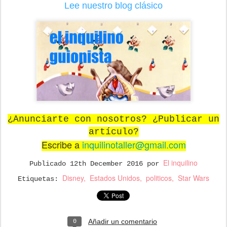
Lee nuestro blog clásico
¿Anunciarte con nosotros? ¿Publicar un
artículo?
Escribe a
inquilinotaller@gmail.com
El inquilino
Publicado
12th December 2016
por
Disney
Estados Unidos
politicos
Star Wars
Etiquetas:
Añadir un comentario
0