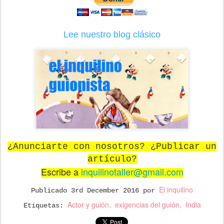
Lee nuestro blog clásico
¿Anunciarte con nosotros? ¿Publicar un
artículo?
Escribe a
inquilinotaller@gmail.com
El inquilino
Publicado
3rd December 2016
por
Actor y guión
exigencias del guión
India
Etiquetas: