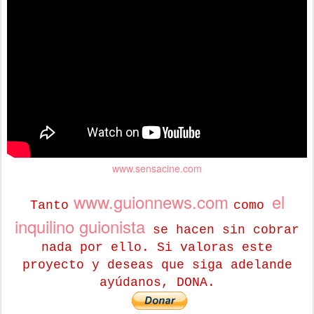
www.sensacine.com
www.guionnews.com
el
Tanto
como
inquilino guionista
se hacen sin cobrar
nada por ello. Si valoras este
proyecto y deseas que siga adelande
ayúdanos, DONA.