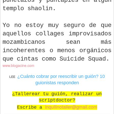
puñetazos y puntapies en algún
templo shaolin.
Yo no estoy muy seguro de que
aquellos collages improvisados
mozambicanos sean más
incoherentes o menos orgánicos
que cintas como Suicide Squad.
www.blogacine.com
¿Cuánto cobrar por reescribir un guión? 10
LEE
guionistas responden
¿Tallerear tu guión, realizar un
scriptdoctor?
inquilinotaller@gmail.com
Escribe a