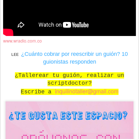
www.wradio.com.co
¿Cuánto cobrar por reescribir un guión? 10
LEE
guionistas responden
¿Tallerear tu guión, realizar un
scriptdoctor?
inquilinotaller@gmail.com
Escribe a