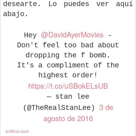
desearte. Lo puedes ver aquí
abajo.
@DavidAyerMovies
Hey
-
Don't feel too bad about
dropping the f bomb.
It's a compliment of the
highest order!
https://t.co/uSBokELsUB
— stan lee
3 de
(@TheRealStanLee)
agosto de 2016
enfilme.com