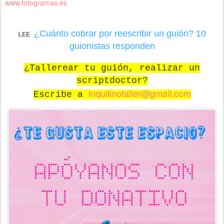
www.fotogramas.es
¿Cuánto cobrar por reescribir un guión? 10
LEE
guionistas responden
¿Tallerear tu guión, realizar un
scriptdoctor?
inquilinotaller@gmail.com
Escribe a