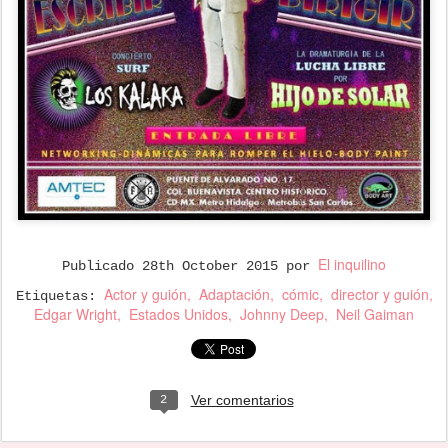
El inquilino
Publicado
28th October 2015
por
Actor y guión
Adaptación
cómic
director y guión
Etiquetas:
Edgar Wright
Estados Unidos
Johnny Deep
Neil Gaiman
Ver comentarios
2