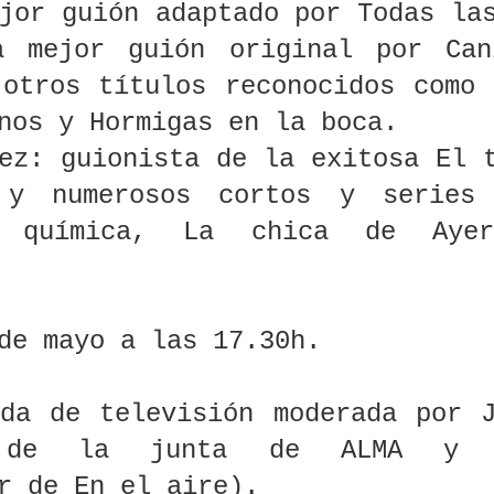
sto es una
La Plataforma
¿Tenés un guion
La guionista
jor guión adaptado por Todas la
llywood
da”: cuando
Nuevos
guardado en un
Sandra Becerri
 Verhoeven
Realizadores
cajón? Este
su Carnaval
a mejor guión original por Can
ul 25th
Jul 22nd
Jul 22nd
Jul 16th
zó el guion
convoca la
concurso del
Diabólico: de
1
 otros títulos reconocidos como
RoboCop y
tercera edición
INCAA puede
papel a la
deja escapar
de Pitch Session
darte hasta 15
pantalla del
nos y Hormigas en la boca.
bra maestra
para primeros y
mil dólares (y
terror
segundos
una carrera
rga y lee el
El día que una
Californication,
En Michoacá
ez: guionista de la exitosa El 
largometrajes
audiovisual)
uion de
guionista
el piloto que
lanzan
re", de Amat
desquiciada le
todo guionista
convocatori
un 12th
Jun 9th
Jun 5th
Jun 4th
 y numerosos cortos y series
alante: el
disparó tres
debería leer
para crear gu
1
cuerpo
veces a Andy
(aunque le dé
y producir u
 química, La chica de Ayer
membrado
Warhol para
pena admitirlo)
radio novel
e no grita
matarlo: “Tenía
demasiado
ere Steve
Scully y Mulder:
Google entra en
Aspirantes 
control sobre mi
n, escritor
la historia del
el negocio de las
guionistas luc
vida”
os Simpson'
dúo que
películas para
por abrirse p
ay 16th
May 12th
May 9th
May 7th
 de mayo a las 17.30h.
nador de un
investigó todos
lavarle la cara a
en una indust
y por uno
los miedos en los
las grandes
en declive en 
os episodios
guiones de
tecnológicas
Angeles. «N
 icónicos
'Expediente X'
debería ser t
nda de televisión moderada por 
difícil».
amaturgos
Las películas y
Hasta el jueves
James Tobac
 de la junta de ALMA y ac
veles de
los guiones de
24 de abril se
guionista y
opa pueden
Mario Vargas
puede postular a
director de
pr 19th
Apr 17th
Apr 16th
Apr 12th
or de En el aire).
ar 10.000
Llosa: dónde ver
la Residencia de
Hollywood