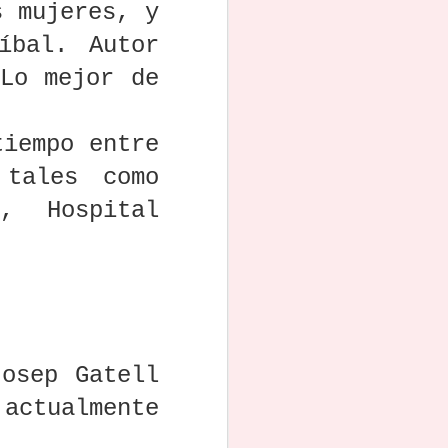
¿James Cameron
Guía completa
Radiografía de un
s mujeres, y
l y
plagió Titanic?
para solicitar las
guionista
Las pruebas
ayudas del ICAA
español: hombre,
íbal. Autor
Jul 16th
Jul 15th
Jul 2nd
l
apuntan a una
a la escritura de
residente en
2
 Lo mejor de
película
guiones de
Madrid y con un
británica de 1958
largometraje
sueldo de menos
(2025)
de 30.000 euros
n
¿Qué hace que
Bases de "Muero
Lee "El tigre rojo",
tiempo entre
un villano sea "un
Tramando", III
un guion
a
buen villano" en
Concurso
cinematográfico
Jun 3rd
Jun 1st
May 30th
 tales como
ion
un guion?
Internacional de
de Emilio
na
Argumentos
Carballido
, Hospital
a
Cinematográfico
s
a
Cómo los
X Premio
Cuál fue el libro
han
guionistas
Internacional
en el que se
aso
podrían estar
para obras de
inspiró Mel
May 2nd
May 1st
Apr 27th
ria
manipulando tu
Teatro joven
Gibson para el
Los
atención para
Antonio Mesa
guion de La
o
crear los mejores
Ruiz
Pasión de Cristo
an
giros en la trama
Josep Gatell
k,
¿Qué está
Paul Schrader,
La Diputación de
tualmente
reemplazando al
guionista de Taxi
Zaragoza
amor como tema
Driver y director
convoca el V
Apr 7th
Apr 6th
Apr 5th
dominante de los
de American
premio Santa