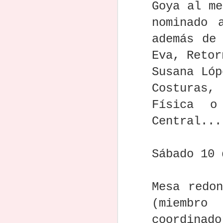
Los 100 mejores
La Noche del
"Dejé mi trabajo a
“E
Goya al me
artificial
Ho
prompts para
Guion 4:
los 40 años y
mier
escribir un guion
Programa y venta
busqué en
Paul
nominado 
Aug 20th
Aug 17th
Jul 26th
J
con IA (y media
de boletos
Google 'cómo
recha
docena de
escribir una
además de
de 
ejemplos que lo
película": solo
casi 
Eva, Retor
demuestran)
tardó 9 meses en
una o
vender un guion
Dramaturgos de
II Concurso
El Ministerio de
Desca
Susana Lóp
que ha arrasado
todo el mundo
Internacional de
Cultura lanza
g
en Netflix
pueden ganar
Guiones "Break
nuevas ayudas
"Sang
Jun 30th
Jun 18th
Jun 14th
J
Costuras,
6.000 euros
On Time" - Bases
para guiones de
Esc
participando en
largometrajes y
Física o
este concurso
series: lo que
des
tienes que saber
qu
Central...
Muere Peter
¿Cómo aborda la
Adiós a Robert
Mu
David, el
Oficina de
Benton, autor de
Pepoo
brillante
Derechos de
"Kramer contra
de 'L
May 28th
May 16th
May 16th
M
Sábado 10
guionista de
Autor de Estados
Kramer" y el
y ga
Marvel que
Unidos la IA?
guión de "Bonnie
Emm
terminó olvidado
and Clyde"
de l
y sin poder pagar
más
Mesa redo
su tratamiento
Kristen Stewart y
PROCINE lanza
Descarga y lee
Dr
médico
(miembro
su pareja, la
sus
"Alternative
no
guionista Dylan
Convocatorias
Scriptwriting:
Eur
Apr 22nd
Apr 22nd
Apr 20th
A
coordinad
Meyer, se casan
2025: una nueva
Successfully
gan