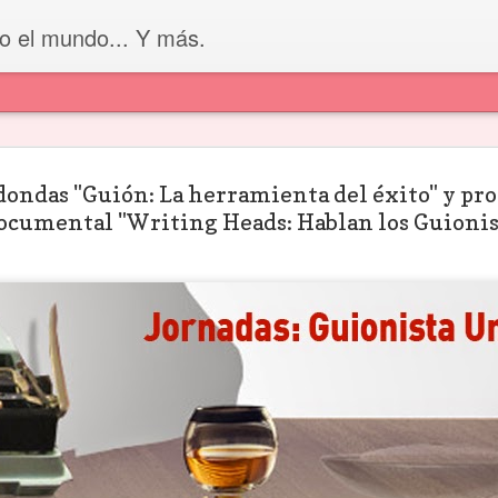
do el mundo... Y más.
ondas "Guión: La herramienta del éxito" y pro
 figuras
V Premio de
Premio Nacional
La Fundació
ocumental "Writing Heads: Hablan los Guionis
tóricas de
Dramaturgia
de Guion 2026
SGAE y el
ritura que
Antonio Gala
del Instituto
Festival de Sit
ul 17th
Jun 8th
Jun 8th
Jun 8th
 guionista
Nacional del
convocan el 
ría conocer
Audiovisual
Premio Josefi
Paraguayo (INAP)
Molina
e a los 80
"El arte de lo que
Muere Gerry
“Si no capturas
 Krzysztof
no se dice": un
Conway, creador
atención en 
siewicz, el
curso-taller con
de la historia más
primer segun
ay 18th
May 7th
Apr 30th
Apr 21st
onista de
Julio Hernández
desgarradora de
el espectador
odas las
Cordón
Spider-Man y de
va”: la fórmu
ículas de
personajes como
detrás del éxi
eslowski
Punisher
de las teleser
verticales d
OYO A LA
Ibermedia 2026
BASES DE
VIII CONCUR
TVN