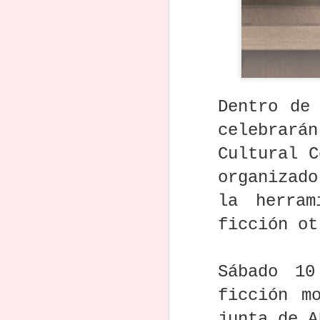
práctica este
guion VIVABOOK
APOYO PARA
POS
actual)
libro de guion…
Lab para
DESARROLLO DE
Apr 1st
Mar 28th
Mar 22nd
M
adaptaciones
PROYECTOS
LAR
¿y de verdad
2
literarias
CINEMATOGRÁF
S EN
funciona?
infantiles abre
ICOS PARA
DE M
(spoiler: escribí
convocatoria
LARGOMETRAJE
un largo en 3
2026
días)
Dolor en
Muere Jeremy
Este concurso
Desc
Hollywood:
Larner, ganador
premiará la
"Cóm
Dentro de
murió Alan
del Oscar en el
mejor obra
prog
Mar 11th
Mar 11th
Mar 5th
M
Trustman,
año 1973 por el
teatral de 60 a 90
y r
celebrará
guionista de
guion de 'El
minutos y de
co
grandes
candidato'
autor de España
Cultural C
películas
organizado
Muere la
IsLABentura
Convocatoria
Las 3
escritora y
Canarias abre su
abierta al 27º
má
la herram
guionista Anna
quinta edición
Concurso de
sobr
Jan 26th
Jan 24th
Jan 15th
J
Fité a los 67 años
para crear
Guiones para
de F
ficción ot
guiones de
Cortometrajes
re
películas y series
FESCILA
d
de las islas
ex
Sábado 1
Falleció Gastón
Taller
Cuando el terror
El gu
Pessacq,
Profesional de
deja de ser
Reine
ficción m
guionista
Final Draft para
intuición y se
sosp
Dec 21st
Dec 19th
Dec 17th
D
platense y
Cine y Series
convierte en
ases
junta de A