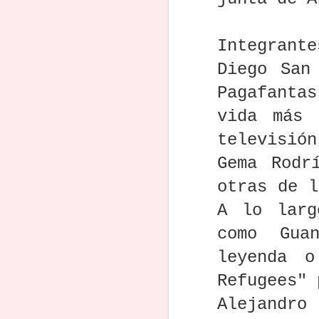
referente de la
método
pa
televisión
Reine
argentina
Integrante
Este es el libro
Que pasó con
Dan McGrath,
Desc
que todo
Clive Barker, el
guionista y
"El a
Diego San
guionista y
escritor y
productor
El g
Nov 27th
Nov 20th
Nov 17th
N
productor
guionista de
ganador de un
const
Pagafanta
latinoamericano
terror que
premio Emmy
la a
debería leer (y
revolucionó el
por 'Los Simpson'
Fern
vida más 
releer)
género en los 80
y 'El rey de la
y promete
colina', fallece a
televisión
Descarga y lee
"Escribir guiones
Convocatoria
La
volver por todo
los 61 años.
"Story Stakes", el
desde el miedo"
para el Premio
Terro
lo alto
Gema Rodr
libro que te
— Reveladora
de guion de
qu
Oct 30th
Oct 28th
Oct 23rd
O
recuerda que tu
conversación con
largometraje
cambi
otras de l
protagonista
Sandra Becerril
SGAE Julio
de 
importa… o
Alejandro 2026
A lo larg
debería
El giro de guion
Guionista turca
Del guion al
como Gua
Sexo,
que nadie se
fue detenida y
mercado: Oliver
dos
leyenda o
esperaba: ya hay
enfrenta cargos
Nava revela lo
se
Sep 21st
Sep 18th
Sep 17th
S
quien contrata a
por "incitar a la
que nunca te
regr
Refugees" 
2
2
guionistas para
prostitución"
dicen sobre el
Esz
mejorar lo que
pitching
guio
Alejandro 
escribe la
pag
inteligencia
va